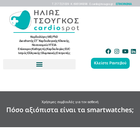
Τ. 217 7221009 K. 6981049098 Ε. cardio@tsougos.gr |
ΕΠΙΚΟΙΝΩΝΙΑ
Καρδιολόγος MD, PhD
Διευθυντής ΣΤ΄ Καρδιολογικής Κλινικής,
Νοσοκομείο ΥΓΕΙΑ
Επίκουρος Καθηγητής Καρδιολογίας EUC
Ιατρός Ελληνικής Ολυμπιακής Επιτροπής
Κλείστε Ραντεβού
Χρήσιμες συμβουλές για τον ασθενή
Πόσο αξιόπιστα είναι τα smartwatches;