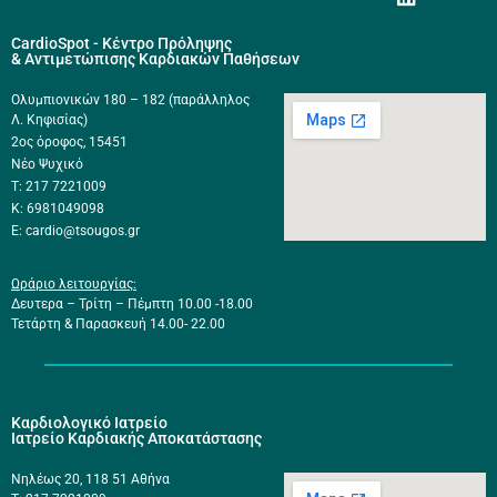
CardioSpot - Κέντρο Πρόληψης
& Αντιμετώπισης Καρδιακών Παθήσεων
Ολυμπιονικών 180 – 182 (παράλληλος
Λ. Κηφισίας)
2ος όροφος, 15451
Νέο Ψυχικό
Τ: 217 7221009
Κ: 6981049098
E: cardio@tsougos.gr
Ωράριο λειτουργίας:
Δευτερα – Τρίτη – Πέμπτη 10.00 -18.00
Τετάρτη & Παρασκευή 14.00- 22.00
Καρδιολογικό Ιατρείο
Ιατρείο Καρδιακής Αποκατάστασης
Νηλέως 20, 118 51 Αθήνα