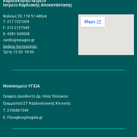
Καρδιολογικό Ιατρείο
Ιατρείο Καρδιακής Αποκατάστασης
Νηλέως 20, 118 51 Αθήνα
Τ: 217 7221009
F: 215 2157949
K: 6981 049098
cardio@tsougos.gr
Ωράριο λειτουργίας:
Τρίτη 12.00 -18.00
Νοσοκομείο ΥΓΕΙΑ
Γραφείο Διευθυντή Δρ. Ηλία Τσούγκου
Γραμματεία ΣΤ’ Καρδιολογικής Κλινικής
Τ: 2106867349
E: ITsougkos@hygeia.gr