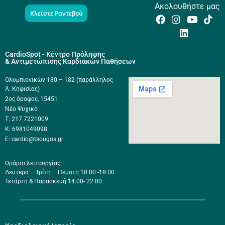
Ακολουθήστε μας
Κλείστε Ραντεβού
CardioSpot - Κέντρο Πρόληψης
& Αντιμετώπισης Καρδιακών Παθήσεων
Ολυμπιονικών 180 – 182 (παράλληλος
Λ. Κηφισίας)
2ος όροφος, 15451
Νέο Ψυχικό
Τ: 217 7221009
Κ: 6981049098
E: cardio@tsougos.gr
Ωράριο λειτουργίας:
Δευτερα – Τρίτη – Πέμπτη 10.00 -18.00
Τετάρτη & Παρασκευή 14.00- 22.00