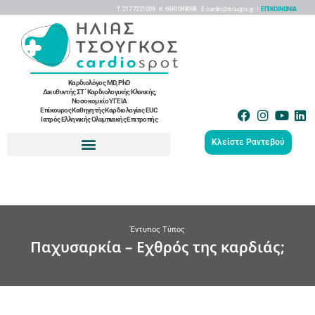
Τ. 217 7221009 K. 6981049098 Ε. cardio@tsougos.gr |
ΕΠΙΚΟΙΝΩΝΙΑ
Καρδιολόγος MD, PhD
Διευθυντής ΣΤ΄ Καρδιολογικής Κλινικής,
Νοσοκομείο ΥΓΕΙΑ
Επίκουρος Καθηγητής Καρδιολογίας EUC
Ιατρός Ελληνικής Ολυμπιακής Επιτροπής
Κλείστε Ραντεβού
Έντυπος Τύπος
Παχυσαρκία – Εχθρός της καρδιάς;