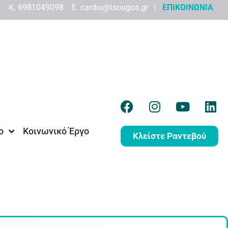
9 K. 6981049098 Ε. cardio@tsougos.gr |
ΕΠΙΚΟΙΝΩΝΙΑ
ο
Κοινωνικό Έργο
Κλείστε Ραντεβού