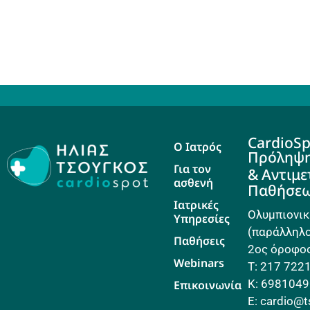
CardioSp
Ο Ιατρός
Πρόληψ
Για τον
& Αντιμ
ασθενή
Παθήσε
Ιατρικές
Ολυμπιονικ
Υπηρεσίες
(παράλληλο
Παθήσεις
2ος όροφος
Webinars
Τ: 217 722
Κ: 698104
Επικοινωνία
E: cardio@