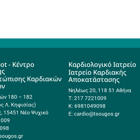
ot - Κέντρο
Καρδιολογικό Ιατρείο
ης
Ιατρείο Καρδιακής
ετώπισης Καρδιακών
Αποκατάστασης
ων
Νηλέως 20, 118 51 Αθήνα
ών 180 – 182
Τ: 217 7221009
ς Λ. Κηφισίας)
Κ: 6981049098
, 15451 Νέο Ψυχικό
E: cardio@tsougos.gr
1009
9098
tsougos.gr