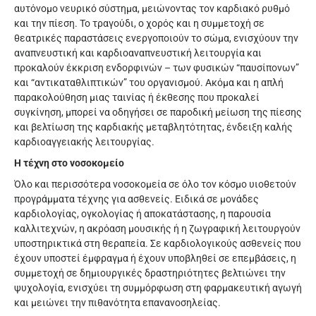
αυτόνομο νευρικό σύστημα, μειώνοντας τον καρδιακό ρυθμό
και την πίεση. Το τραγούδι, ο χορός και η συμμετοχή σε
θεατρικές παραστάσεις ενεργοποιούν το σώμα, ενισχύουν την
αναπνευστική και καρδιοαναπνευστική λειτουργία και
προκαλούν έκκριση ενδορφινών – των φυσικών “παυσίπονων”
και “αντικαταθλιπτικών” του οργανισμού. Ακόμα και η απλή
παρακολούθηση μιας ταινίας ή έκθεσης που προκαλεί
συγκίνηση, μπορεί να οδηγήσει σε παροδική μείωση της πίεσης
και βελτίωση της καρδιακής μεταβλητότητας, ένδειξη καλής
καρδιοαγγειακής λειτουργίας.
Η τέχνη στο νοσοκομείο
Όλο και περισσότερα νοσοκομεία σε όλο τον κόσμο υιοθετούν
προγράμματα τέχνης για ασθενείς. Ειδικά σε μονάδες
καρδιολογίας, ογκολογίας ή αποκατάστασης, η παρουσία
καλλιτεχνών, η ακρόαση μουσικής ή η ζωγραφική λειτουργούν
υποστηρικτικά στη θεραπεία. Σε καρδιολογικούς ασθενείς που
έχουν υποστεί έμφραγμα ή έχουν υποβληθεί σε επεμβάσεις, η
συμμετοχή σε δημιουργικές δραστηριότητες βελτιώνει την
ψυχολογία, ενισχύει τη συμμόρφωση στη φαρμακευτική αγωγή
και μειώνει την πιθανότητα επανανοσηλείας.