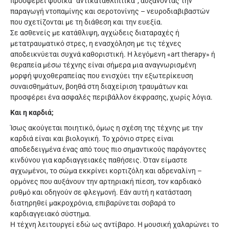
προσφέρει φυσικά “αντικαταθλιπτικά”, αυξάνοντας την
παραγωγή ντοπαμίνης και σεροτονίνης – νευροδιαβιβαστών
που σχετίζονται με τη διάθεση και την ευεξία.
Σε ασθενείς με κατάθλιψη, αγχώδεις διαταραχές ή
μετατραυματικό στρες, η ενασχόληση με τις τέχνες
αποδεικνύεται συχνά καθοριστική. Η λεγόμενη «art therapy» ή
θεραπεία μέσω τέχνης είναι σήμερα μια αναγνωρισμένη
μορφή ψυχοθεραπείας που ενισχύει την εξωτερίκευση
συναισθημάτων, βοηθά στη διαχείριση τραυμάτων και
προσφέρει ένα ασφαλές περιβάλλον έκφρασης, χωρίς λόγια.
Και η καρδιά;
Ίσως ακούγεται ποιητικό, όμως η σχέση της τέχνης με την
καρδιά είναι και βιολογική. Το χρόνιο στρες είναι
αποδεδειγμένα ένας από τους πιο σημαντικούς παράγοντες
κινδύνου για καρδιαγγειακές παθήσεις. Όταν είμαστε
αγχωμένοι, το σώμα εκκρίνει κορτιζόλη και αδρεναλίνη –
ορμόνες που αυξάνουν την αρτηριακή πίεση, τον καρδιακό
ρυθμό και οδηγούν σε φλεγμονή. Εάν αυτή η κατάσταση
διατηρηθεί μακροχρόνια, επιβαρύνεται σοβαρά το
καρδιαγγειακό σύστημα.
Η τέχνη λειτουργεί εδώ ως αντίβαρο. Η μουσική χαλαρώνει το