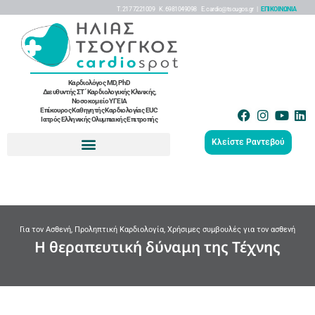
Τ. 217 7221009 K. 6981049098 Ε. cardio@tsougos.gr |
ΕΠΙΚΟΙΝΩΝΙΑ
Καρδιολόγος MD, PhD
Διευθυντής ΣΤ΄ Καρδιολογικής Κλινικής,
Νοσοκομείο ΥΓΕΙΑ
Επίκουρος Καθηγητής Καρδιολογίας EUC
Ιατρός Ελληνικής Ολυμπιακής Επιτροπής
Κλείστε Ραντεβού
Για τον Ασθενή
,
Προληπτική Καρδιολογία
,
Χρήσιμες συμβουλές για τον ασθενή
Η θεραπευτική δύναμη της Τέχνης