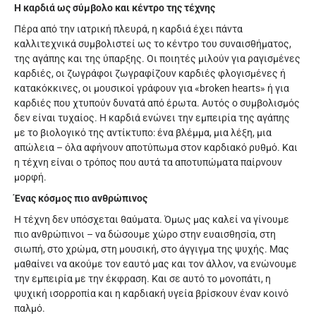
Η καρδιά ως σύμβολο και κέντρο της τέχνης
Πέρα από την ιατρική πλευρά, η καρδιά έχει πάντα
καλλιτεχνικά συμβολιστεί ως το κέντρο του συναισθήματος,
της αγάπης και της ύπαρξης. Οι ποιητές μιλούν για ραγισμένες
καρδιές, οι ζωγράφοι ζωγραφίζουν καρδιές φλογισμένες ή
κατακόκκινες, οι μουσικοί γράφουν για «broken hearts» ή για
καρδιές που χτυπούν δυνατά από έρωτα. Αυτός ο συμβολισμός
δεν είναι τυχαίος. Η καρδιά ενώνει την εμπειρία της αγάπης
με το βιολογικό της αντίκτυπο: ένα βλέμμα, μια λέξη, μια
απώλεια – όλα αφήνουν αποτύπωμα στον καρδιακό ρυθμό. Και
η τέχνη είναι ο τρόπος που αυτά τα αποτυπώματα παίρνουν
μορφή.
Ένας κόσμος πιο ανθρώπινος
Η τέχνη δεν υπόσχεται θαύματα. Όμως μας καλεί να γίνουμε
πιο ανθρώπινοι – να δώσουμε χώρο στην ευαισθησία, στη
σιωπή, στο χρώμα, στη μουσική, στο άγγιγμα της ψυχής. Μας
μαθαίνει να ακούμε τον εαυτό μας και τον άλλον, να ενώνουμε
την εμπειρία με την έκφραση. Και σε αυτό το μονοπάτι, η
ψυχική ισορροπία και η καρδιακή υγεία βρίσκουν έναν κοινό
παλμό.