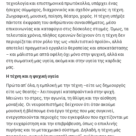
τεχνολογία και επιστημονικά πρωτόκολλα, υπάρχει ένας
ήσυχος σύμμαχος, διαχρονικός και σχεδόν μαγικός: η τέχνη.
Ζωγραφική, μουσική, ποίηση, θέατρο, χορός. Η τέχνη υπήρξε
πάντοτε έκφραση του ανθρώπινου συναισθήματος, μέσο
επικοινωνίας και καταφύγιο στις δύσκολες στιγμές. Όμως, τα
τελευταία χρόνια, πλήθος ερευνών δείχνουν ότι η τέχνη δεν
περιορίζεται στον ρόλο της ως «πολιτιστικό προϊόν», αλλά
αποτελεί πραγματικό εργαλείο θεραπείας και αποκατάστασης
– και μάλιστα με απτά οφέλη όχι μόνο στην ψυχική, αλλά και
στη σωματική μας υγεία, ακόμα και στην υγεία της καρδιάς
μας.
Η τέχνη και η ψυχική υγεία
Πρώτα απ’ όλα, η εμπλοκή με την τέχνη –είτε ως δημιουργός
είτε ως θεατής– λειτουργεί καταπραϋντικά στην ψυχή.
Μειώνει το στρες, την αγωνία, τη θλίψη και την αίσθηση
μοναξιάς. Οι νευροεπιστήμες δείχνουν ότι όταν ακούμε
μουσική ή βλέπουμε ένα έργο τέχνης που μας συγκινεί,
ενεργοποιούνται περιοχές του εγκεφάλου που σχετίζονται με
την ευχαρίστηση και την επιβράβευση, όπως ο επικλινής
πυρήνας και το μεταιχμιακό σύστημα. Δηλαδή, η τέχνη μάς