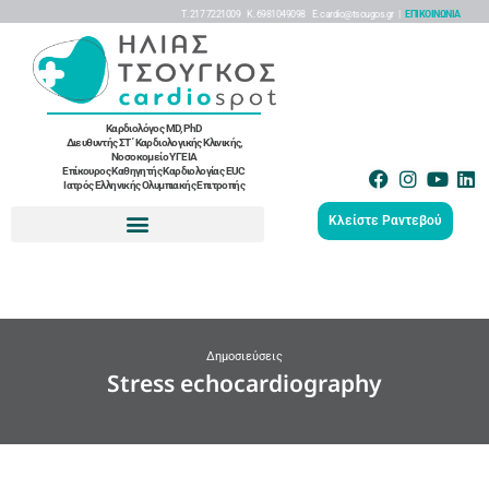
Τ. 217 7221009 K. 6981049098 Ε. cardio@tsougos.gr |
ΕΠΙΚΟΙΝΩΝΙΑ
Καρδιολόγος MD, PhD
Διευθυντής ΣΤ΄ Καρδιολογικής Κλινικής,
Νοσοκομείο ΥΓΕΙΑ
Επίκουρος Καθηγητής Καρδιολογίας EUC
Ιατρός Ελληνικής Ολυμπιακής Επιτροπής
Κλείστε Ραντεβού
Δημοσιεύσεις
Stress echocardiography