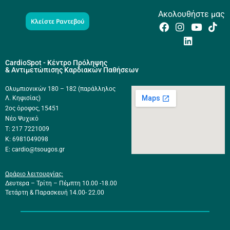
Ακολουθήστε μας
Κλείστε Ραντεβού
CardioSpot - Κέντρο Πρόληψης
& Αντιμετώπισης Καρδιακών Παθήσεων
Ολυμπιονικών 180 – 182 (παράλληλος
Λ. Κηφισίας)
2ος όροφος, 15451
Νέο Ψυχικό
Τ: 217 7221009
Κ: 6981049098
E: cardio@tsougos.gr
Ωράριο λειτουργίας:
Δευτερα – Τρίτη – Πέμπτη 10.00 -18.00
Τετάρτη & Παρασκευή 14.00- 22.00