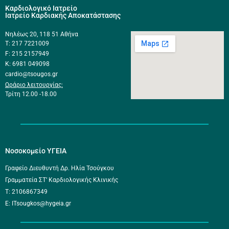
Καρδιολογικό Ιατρείο
Ιατρείο Καρδιακής Αποκατάστασης
Νηλέως 20, 118 51 Αθήνα
Τ: 217 7221009
F: 215 2157949
K: 6981 049098
cardio@tsougos.gr
Ωράριο λειτουργίας:
Τρίτη 12.00 -18.00
Νοσοκομείο ΥΓΕΙΑ
Γραφείο Διευθυντή Δρ. Ηλία Τσούγκου
Γραμματεία ΣΤ’ Καρδιολογικής Κλινικής
Τ: 2106867349
E: ITsougkos@hygeia.gr