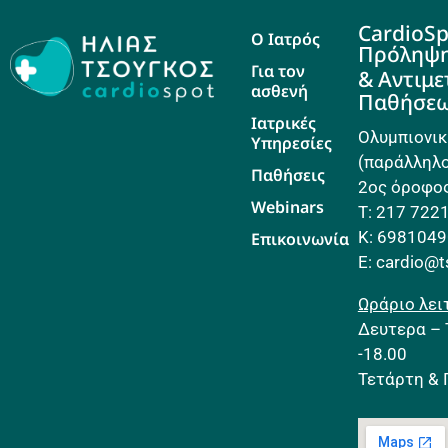
CardioSp
Ο Ιατρός
Πρόληψ
Για τον
& Αντιμ
ασθενή
Παθήσε
Ιατρικές
Ολυμπιονικ
Υπηρεσίες
(παράλληλο
Παθήσεις
2ος όροφος
Webinars
Τ: 217 722
Κ: 698104
Επικοινωνία
E: cardio@
Ωράριο λει
Δευτερα – 
-18.00
Τετάρτη & 