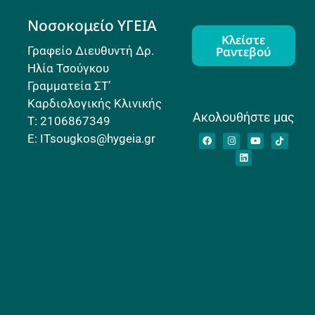
Νοσοκομείο ΥΓΕΙΑ
Κλείστε
Γραφείο Διευθυντή Δρ.
Ραντεβού
Ηλία Τσούγκου
Γραμματεία ΣΤ’
Καρδιολογικής Κλινικής
Ακολουθήστε μας
Τ: 2106867349
E: ITsougkos@hygeia.gr