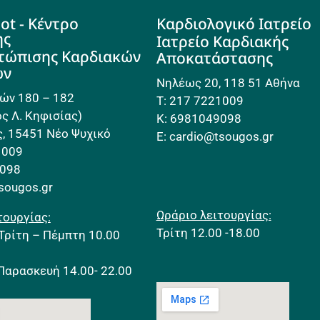
ot - Κέντρο
Καρδιολογικό Ιατρείο
ης
Ιατρείο Καρδιακής
ετώπισης Καρδιακών
Αποκατάστασης
ων
Νηλέως 20, 118 51 Αθήνα
ών 180 – 182
Τ: 217 7221009
ς Λ. Κηφισίας)
Κ: 6981049098
, 15451 Νέο Ψυχικό
E: cardio@tsougos.gr
1009
9098
tsougos.gr
Ωράριο λειτουργίας:
τουργίας:
Τρίτη 12.00 -18.00
Τρίτη – Πέμπτη 10.00
Παρασκευή 14.00- 22.00