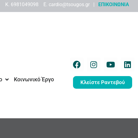
9 K. 6981049098 Ε. cardio@tsougos.gr |
ΕΠΙΚΟΙΝΩΝΙΑ
ο
Κοινωνικό Έργο
Κλείστε Ραντεβού