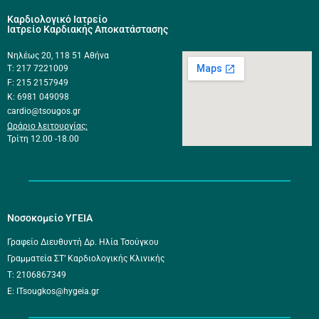
Καρδιολογικό Ιατρείο
Ιατρείο Καρδιακής Αποκατάστασης
Νηλέως 20, 118 51 Αθήνα
Τ: 217 7221009
F: 215 2157949
K: 6981 049098
cardio@tsougos.gr
Ωράριο λειτουργίας:
Τρίτη 12.00 -18.00
Νοσοκομείο ΥΓΕΙΑ
Γραφείο Διευθυντή Δρ. Ηλία Τσούγκου
Γραμματεία ΣΤ’ Καρδιολογικής Κλινικής
Τ: 2106867349
E: ITsougkos@hygeia.gr