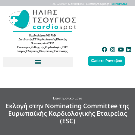
Τ. 217 7221009 K. 6981049098 Ε. cardio@tsougos.gr |
ΕΠΙΚΟΙΝΩΝΙΑ
Καρδιολόγος MD, PhD
Διευθυντής ΣΤ΄ Καρδιολογικής Κλινικής,
Νοσοκομείο ΥΓΕΙΑ
Επίκουρος Καθηγητής Καρδιολογίας EUC
Ιατρός Ελληνικής Ολυμπιακής Επιτροπής
Κλείστε Ραντεβού
Επιστημονικό Έργο
Εκλογή στην Nominating Committee της
Ευρωπαϊκής Καρδιολογικής Εταιρείας
(ESC)