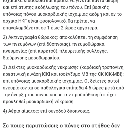
ισχαιμικά επεισόδια και πρέπει να γίνεται πάντα ακόμη
και επί άτυπης εκδήλωσης του πόνου. Επί βασικής
υπόνοιας πόνου μυοκαρδιακής ισχαιμίας ακόμη και αν το
αρχικό ΗΚΓ είναι φυσιολογικό, θα πρέπει να
επαναλαμβάνεται σε 1 έως 2 ώρες αργότερα.
2) Ακτινογραφία θώρακος: αποκαλύπτει τη συμφόρηση
των πνευμόνων (επί δύσπνοιας), πνευμοθώρακα,
πνευμονίας (επί πυρετού), πλευριτικής συλλογής,
διεύρυνσης μεσοθωρακίου.
3) Δείκτες μυοκαρδιακής νέκρωσης (καρδιακή τροπονίνη,
κρεατινική κινάση [CK] και ισοένζυμο MB της CK [CK-MB]):
επί υπόνοιας μυοκαρδιακής ισχαιμίας. Οι δείκτες αυτοί
ανευρίσκονται σε παθολογικά επίπεδα 4-6 ώρες μετά από
την έναρξη του πόνου και με την προϋπόθεση ότι έχει
προκληθεί μυοκαρδιακή νέκρωση.
4) Αέρια αίματος: επί συνοδού δύσπνοιας.
Σε ποιες περιπτώσεις ο πόνος στο στήθος δεν