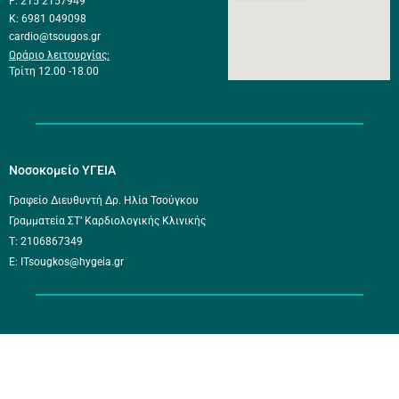
F: 215 2157949
K: 6981 049098
cardio@tsougos.gr
Ωράριο λειτουργίας:
Τρίτη 12.00 -18.00
Νοσοκομείο ΥΓΕΙΑ
Γραφείο Διευθυντή Δρ. Ηλία Τσούγκου
Γραμματεία ΣΤ’ Καρδιολογικής Κλινικής
Τ: 2106867349
E: ITsougkos@hygeia.gr