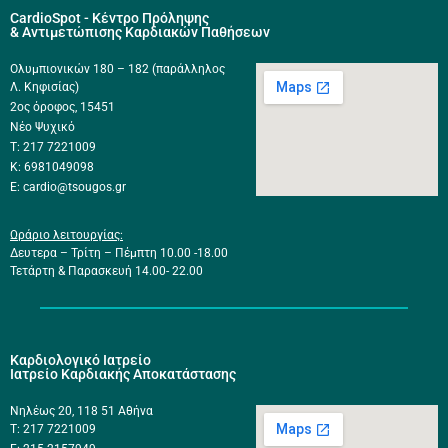
CardioSpot - Κέντρο Πρόληψης
& Αντιμετώπισης Καρδιακών Παθήσεων
Ολυμπιονικών 180 – 182 (παράλληλος
Λ. Κηφισίας)
2ος όροφος, 15451
Νέο Ψυχικό
Τ: 217 7221009
Κ: 6981049098
E: cardio@tsougos.gr
Ωράριο λειτουργίας:
Δευτερα – Τρίτη – Πέμπτη 10.00 -18.00
Τετάρτη & Παρασκευή 14.00- 22.00
Καρδιολογικό Ιατρείο
Ιατρείο Καρδιακής Αποκατάστασης
Νηλέως 20, 118 51 Αθήνα
Τ: 217 7221009