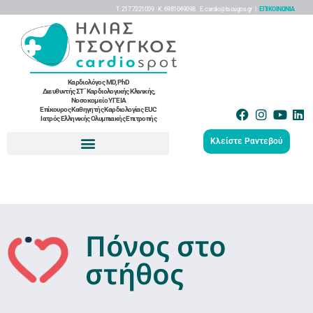
Τ. 217 7221009 K. 6981049098 Ε. cardio@tsougos.gr |
ΕΠΙΚΟΙΝΩΝΙΑ
Καρδιολόγος MD, PhD
Διευθυντής ΣΤ΄ Καρδιολογικής Κλινικής,
Νοσοκομείο ΥΓΕΙΑ
Επίκουρος Καθηγητής Καρδιολογίας EUC
Ιατρός Ελληνικής Ολυμπιακής Επιτροπής
Κλείστε Ραντεβού
Πόνος στο
στήθος